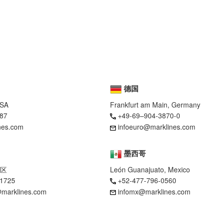
德国
USA
Frankfurt am Main, Germany
87
+49-69–904-3870-0
nes.com
infoeuro@marklines.com
墨西哥
区
León Guanajuato, Mexico
-1725
+52-477-796-0560
marklines.com
infomx@marklines.com