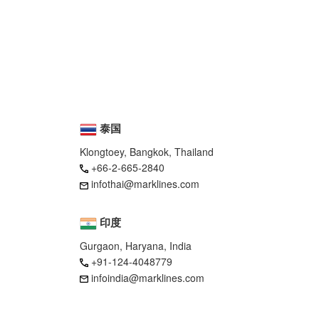
泰国
Klongtoey, Bangkok, Thailand
+66-2-665-2840
infothai@marklines.com
印度
Gurgaon, Haryana, India
+91-124-4048779
infoindia@marklines.com