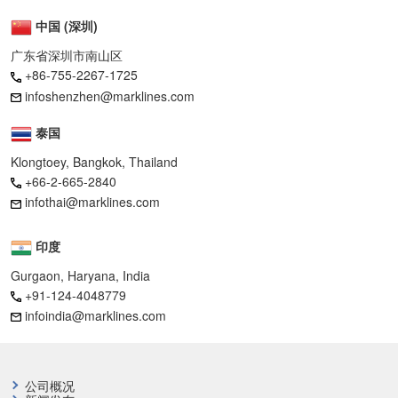
中国 (深圳)
广东省深圳市南山区
+86-755-2267-1725
infoshenzhen@marklines.com
泰国
Klongtoey, Bangkok, Thailand
+66-2-665-2840
infothai@marklines.com
印度
Gurgaon, Haryana, India
+91-124-4048779
infoindia@marklines.com
公司概况