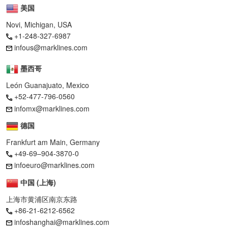
美国
Novi, Michigan, USA
+1-248-327-6987
infous@marklines.com
墨西哥
León Guanajuato, Mexico
+52-477-796-0560
infomx@marklines.com
德国
Frankfurt am Main, Germany
+49-69–904-3870-0
infoeuro@marklines.com
中国 (上海)
上海市黄浦区南京东路
+86-21-6212-6562
infoshanghai@marklines.com