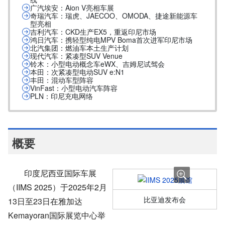
广汽埃安：Aion V亮相车展
奇瑞汽车：瑞虎、JAECOO、OMODA、捷途新能源车
型亮相
吉利汽车：CKD生产EX5，重返印尼市场
鸿日汽车：携轻型纯电MPV Boma首次进军印尼市场
北汽集团：燃油车本土生产计划
现代汽车：紧凑型SUV Venue
铃木：小型电动概念车eWX、吉姆尼试驾会
本田：次紧凑型电动SUV e:N1
丰田：混动车型阵容
VinFast：小型电动汽车阵容
PLN：印尼充电网络
概要
印度尼西亚国际车展
（IIMS 2025）于2025年2月
比亚迪发布会
13日至23日在雅加达
Kemayoran国际展览中心举