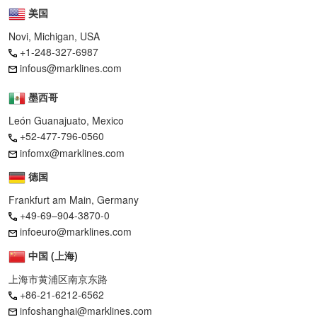
美国
Novi, Michigan, USA
+1-248-327-6987
infous@marklines.com
墨西哥
León Guanajuato, Mexico
+52-477-796-0560
infomx@marklines.com
德国
Frankfurt am Main, Germany
+49-69–904-3870-0
infoeuro@marklines.com
中国 (上海)
上海市黄浦区南京东路
+86-21-6212-6562
infoshanghai@marklines.com