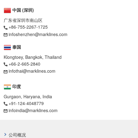
中国 (深圳)
广东省深圳市南山区
+86-755-2267-1725
infoshenzhen@marklines.com
泰国
Klongtoey, Bangkok, Thailand
+66-2-665-2840
infothai@marklines.com
印度
Gurgaon, Haryana, India
+91-124-4048779
infoindia@marklines.com
公司概况