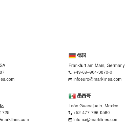
德国
USA
Frankfurt am Main, Germany
87
+49-69–904-3870-0
nes.com
infoeuro@marklines.com
墨西哥
区
León Guanajuato, Mexico
-1725
+52-477-796-0560
marklines.com
infomx@marklines.com