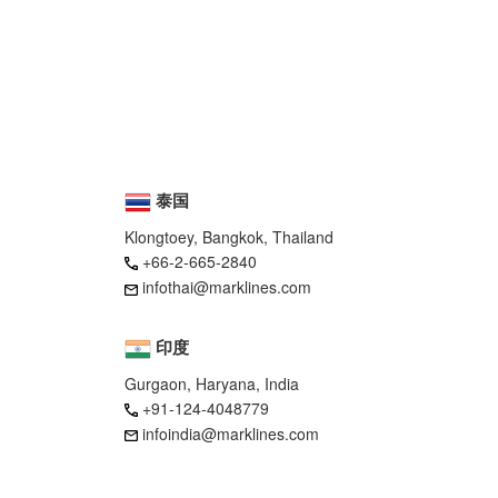
泰国
Klongtoey, Bangkok, Thailand
+66-2-665-2840
infothai@marklines.com
印度
Gurgaon, Haryana, India
+91-124-4048779
infoindia@marklines.com