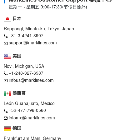
星期一～星期五 9:00-17:30(节假日除外)
日本
Roppongi, Minato-ku, Tokyo, Japan
+81-3-4241-3907
support@marklines.com
美国
Novi, Michigan, USA
+1-248-327-6987
infous@marklines.com
墨西哥
León Guanajuato, Mexico
+52-477-796-0560
infomx@marklines.com
德国
Frankfurt am Main, Germany