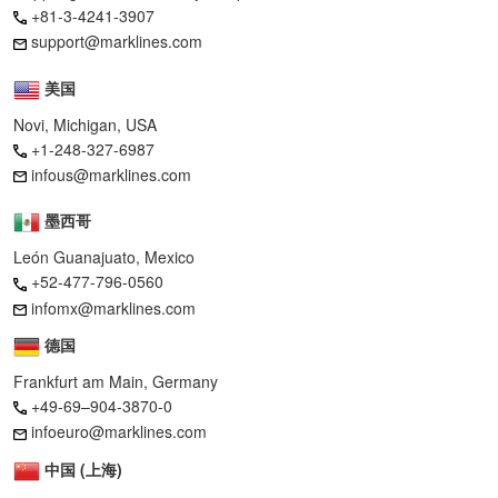
+81-3-4241-3907
support@marklines.com
美国
Novi, Michigan, USA
+1-248-327-6987
infous@marklines.com
墨西哥
León Guanajuato, Mexico
+52-477-796-0560
infomx@marklines.com
德国
Frankfurt am Main, Germany
+49-69–904-3870-0
infoeuro@marklines.com
中国 (上海)