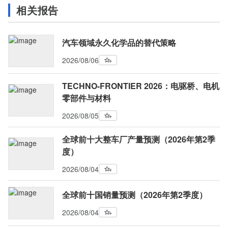
相关报告
汽车领域永久化学品的替代策略
2026/08/06
TECHNO-FRONTIER 2026：电驱桥、电机
零部件与材料
2026/08/05
全球前十大整车厂产量预测（2026年第2季
度）
2026/08/04
全球前十国销量预测（2026年第2季度）
2026/08/04