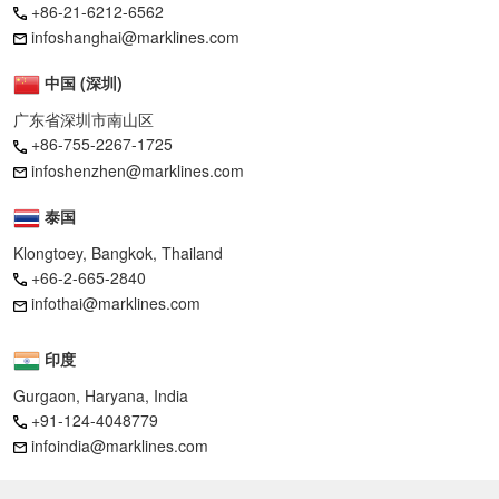
+86-21-6212-6562
infoshanghai@marklines.com
中国 (深圳)
广东省深圳市南山区
+86-755-2267-1725
infoshenzhen@marklines.com
泰国
Klongtoey, Bangkok, Thailand
+66-2-665-2840
infothai@marklines.com
印度
Gurgaon, Haryana, India
+91-124-4048779
infoindia@marklines.com