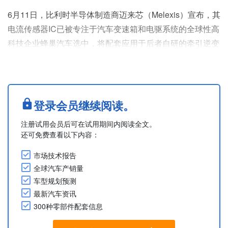
6月11日，比利时半导体制造商迈来芯（Melexis）宣布，其
电流传感器IC已被专注于汽车变速箱和电驱系统的全球性高
科技企业蜂巢汽车选中，将配套应用于后者自研的牵引逆变
器系统。
蜂巢汽车此次选用的迈来芯IMC-Hall技术可实现精确电流检
测，为电驱应用场景中的电机控制、效率提升及系统安全提
供保障。蜂巢汽车面向车企供应用于电动汽车的高性能牵引
登录会员继续阅读。
逆变器。
注册试用会员后可在试用期间内阅读全文。
汽车行业正越来越多地将电流传感器直接集成至逆变器控制
还可免费查看以下内容：
板，以此压缩成本、节省空间并简....
市场技术报告
全球汽车产销量
车型规划预测
最新汽车资讯
300种零部件配套信息