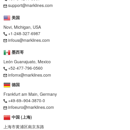
support@marklines.com
美国
Novi, Michigan, USA
+1-248-327-6987
infous@marklines.com
墨西哥
León Guanajuato, Mexico
+52-477-796-0560
infomx@marklines.com
德国
Frankfurt am Main, Germany
+49-69–904-3870-0
infoeuro@marklines.com
中国 (上海)
上海市黄浦区南京东路