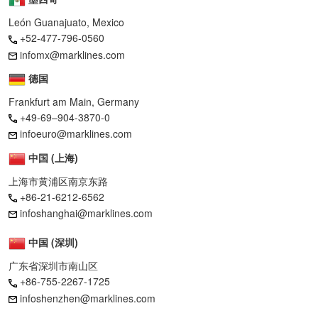
León Guanajuato, Mexico
+52-477-796-0560
infomx@marklines.com
德国
Frankfurt am Main, Germany
+49-69–904-3870-0
infoeuro@marklines.com
中国 (上海)
上海市黄浦区南京东路
+86-21-6212-6562
infoshanghai@marklines.com
中国 (深圳)
广东省深圳市南山区
+86-755-2267-1725
infoshenzhen@marklines.com