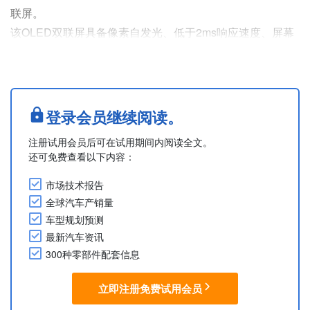
联屏。
该OLED双联屏具备像素自发光、低于2ms响应速度、屏幕
厚度不足2mm等特点，并可搭配包括AR-HUD在内的5屏智
能互联系统。
该屏幕采用天马自研叠层OLED器件SLOD技术，通过双层
发光单元结构延缓器件老化。据介绍，该技术可使寿命达到
登录会员继续阅读。
常规单层OLED的4倍以上，功耗较传统单层OLED降低
注册试用会员后可在试用期间内阅读全文。
30%，满足车规级使用寿命要求。
还可免费查看以下内容：
（摘自2026年6月11日天马微电子官方微....
市场技术报告
全球汽车产销量
车型规划预测
最新汽车资讯
300种零部件配套信息
立即注册免费试用会员