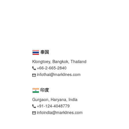
泰国
Klongtoey, Bangkok, Thailand
+66-2-665-2840
infothai@marklines.com
印度
Gurgaon, Haryana, India
+91-124-4048779
infoindia@marklines.com