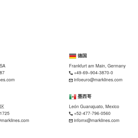
德国
USA
Frankfurt am Main, Germany
87
+49-69–904-3870-0
nes.com
infoeuro@marklines.com
墨西哥
区
León Guanajuato, Mexico
-1725
+52-477-796-0560
marklines.com
infomx@marklines.com