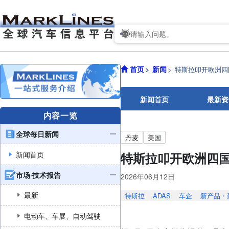
首页
新闻
特斯拉叩开欧洲四
新闻首页
最新资
内容一览
全球每日新闻
丹麦
美国
新闻首页
特斯拉叩开欧洲四国
市场·技术报告
2026年06月12日
最新
特斯拉
ADAS
车企
新产品・
电动车、车展、自动驾驶