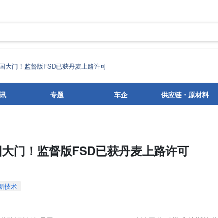
国大门！监督版FSD已获丹麦上路许可
讯
专题
车企
供应链・原材料
大门！监督版FSD已获丹麦上路许可
新技术