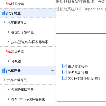
据6月8日多家媒体报道，丹麦道路
独家专访
驶辅助系统FSD Supervised
汽车销量
欧洲国家。
汽车销量首页
特斯拉于次日在X上发布消息
丹麦道路运输管理局接受了荷
各国分车型销量
调已进行独立审查。
按车型/电动车/国家等检索
与其他国....
高级检索
可视图
市场技术报告
汽车产量
车型规划预测
300种零部件配套信息
汽车产量首页
各国分车型产量
按车型/厂商/国家等检索