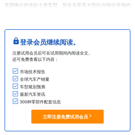
英国推出的首款七座车型，旨在丰富其大型SUV细分市场的
产品阵容，目标客户为大家庭及追求活跃生活方式的群体。
三排座Ti7车身尺寸为长5,146mm、宽1,995mm、高
1,865mm。
该车型搭载比亚迪DM-p插混系统，由1.5L涡轮增压汽油发
登录会员继续阅读。
动机与双电机配合实现四轮驱动。0-62mph加速时间为4.8
注册试用会员后可在试用期间内阅读全文。
秒，纯电续航里程....
还可免费查看以下内容：
市场技术报告
全球汽车产销量
车型规划预测
最新汽车资讯
300种零部件配套信息
立即注册免费试用会员