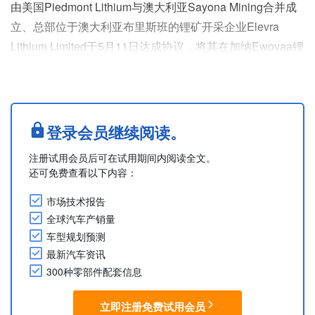
由美国Piedmont Lithium与澳大利亚Sayona Mining合并成
立、总部位于澳大利亚布里斯班的锂矿开采企业Elevra
Lithium Limited于5月11日达成协议，将其在加纳Ewoyaa锂
矿项目中的权益出售给浙江华友钴业股份有限公司。此次交
易预计将于2027财年第一季度完成。交易完成后，Elevra将
获得约7,100万美元。
浙江华友钴业将获得Elevra在该项目中的所有权利和权益。
登录会员继续阅读。
此次出售将使Elevra能....
注册试用会员后可在试用期间内阅读全文。
还可免费查看以下内容：
市场技术报告
全球汽车产销量
车型规划预测
最新汽车资讯
300种零部件配套信息
立即注册免费试用会员