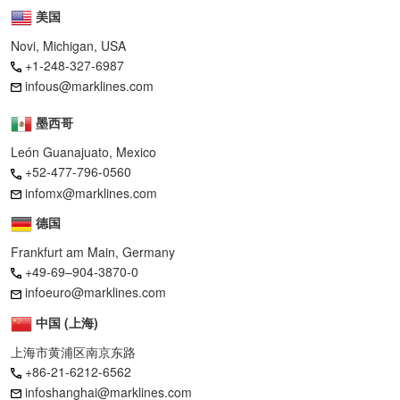
美国
Novi, Michigan, USA
+1-248-327-6987
infous@marklines.com
墨西哥
León Guanajuato, Mexico
+52-477-796-0560
infomx@marklines.com
德国
Frankfurt am Main, Germany
+49-69–904-3870-0
infoeuro@marklines.com
中国 (上海)
上海市黄浦区南京东路
+86-21-6212-6562
infoshanghai@marklines.com