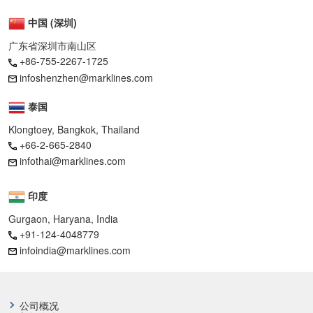
中国 (深圳)
广东省深圳市南山区
+86-755-2267-1725
infoshenzhen@marklines.com
泰国
Klongtoey, Bangkok, Thailand
+66-2-665-2840
infothai@marklines.com
印度
Gurgaon, Haryana, India
+91-124-4048779
infoindia@marklines.com
公司概况