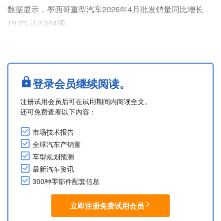
数据显示，墨西哥重型汽车2026年4月批发销量同比增长
19.2%达2,364辆。
1-4月累计销量同比下降10.6%至8,860辆。4月产量同比增
长8.7%达12,306辆，1-4月累计产量同比下降22.0%至
41,071辆。
出口方面，4月出口量同比增长12.0%达10,042辆，虽然按
登录会员继续阅读。
月来看呈现出复苏态势，但1-4月累计出口量同比下降
注册试用会员后可在试用期间内阅读全文。
21.5%至33,592辆。
还可免费查看以下内容：
巴士、卡....
市场技术报告
全球汽车产销量
车型规划预测
最新汽车资讯
300种零部件配套信息
立即注册免费试用会员