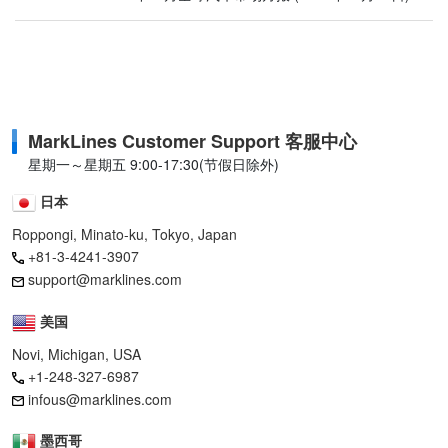
MarkLines Customer Support 客服中心
星期一～星期五 9:00-17:30(节假日除外)
日本
Roppongi, Minato-ku, Tokyo, Japan
+81-3-4241-3907
support@marklines.com
美国
Novi, Michigan, USA
+1-248-327-6987
infous@marklines.com
墨西哥