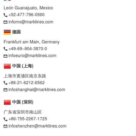
León Guanajuato, Mexico
+52-477-796-0560
infomx@marklines.com
德国
Frankfurt am Main, Germany
+49-69–904-3870-0
infoeuro@marklines.com
中国 (上海)
上海市黄浦区南京东路
+86-21-6212-6562
infoshanghai@marklines.com
中国 (深圳)
广东省深圳市南山区
+86-755-2267-1725
infoshenzhen@marklines.com