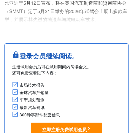
比亚迪于5月12日宣布，将在英国汽车制造商和贸易商协会
（SMMT）定于5月21日举办的2026年试驾会上展出多款车
型，并展示其先进的插混车与纯电动车技术。
比亚迪品牌计划展出6款车型：C级电动SUV ATTO 3
EVO、D级纯电三厢车Seal（中文名：海豹）、A级纯电两
厢车Dolphin Surf（中文名：海鸥）、B级电动SUV ATTO
2（中文名：元）、C级插混SUV Sealion 5（中文名：
登录会员继续阅读。
宋）、D级插混旅行车Seal ....
注册试用会员后可在试用期间内阅读全文。
还可免费查看以下内容：
市场技术报告
全球汽车产销量
车型规划预测
最新汽车资讯
300种零部件配套信息
立即注册免费试用会员