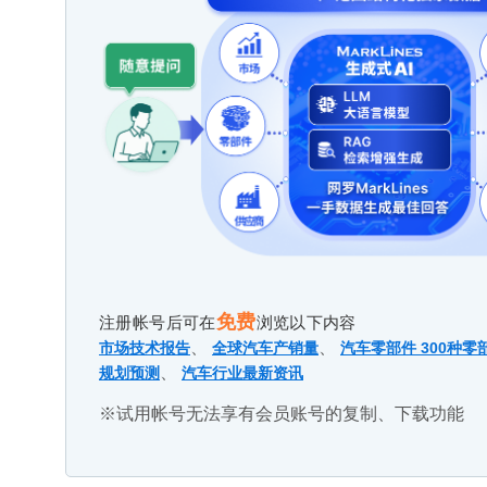
免费
注册帐号后可在
浏览以下内容
、
、
市场技术报告
全球汽车产销量
汽车零部件 300种零
、
规划预测
汽车行业最新资讯
※试用帐号无法享有会员账号的复制、下载功能