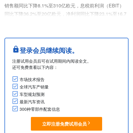
销售额同比下降8.1%至310亿欧元，息税前利润（EBIT）
同比下降36.2%至20亿欧元，净利润同比下降23.1%至16.7
亿欧元。
销售额不仅受到人民币和美元汇率不利因素的影响，还受到
以中国为首的主要市场竞争加剧的影响。此外，关税也拖累
了盈利能力，导致本季度汽车业务的EBIT利润率下降了约
登录会员继续阅读。
1.25个百分点。
注册试用会员后可在试用期间内阅读全文。
集团全球销量同比下降3.5%至565,780辆。分品牌来看，
还可免费查看以下内容：
宝....
市场技术报告
全球汽车产销量
车型规划预测
最新汽车资讯
300种零部件配套信息
立即注册免费试用会员