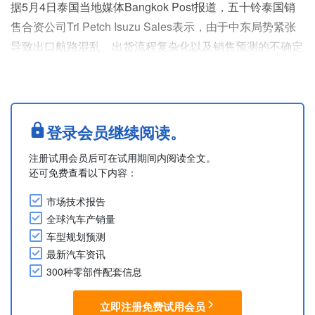
据5月4日泰国当地媒体Bangkok Post报道，五十铃泰国销
售合资公司Tri Petch Isuzu Sales表示，由于中东局势紧张
导致出口航路混乱、出货流程复杂化以及销售预测的不确定
性，公司正在重新评估其国内及出口销量。泰国皮卡市场高
度依赖对中东的出口，正受到霍尔木兹海峡局势动荡导致发
货延迟的影响。
五十铃并未调整其泰国工厂的生产计划，其方针是在密切关
登录会员继续阅读。
注事态发展后，若运输状况有所改善，将恢复出口。在泰国
注册试用会员后可在试用期间内阅读全文。
国内，能源成本上涨、收....
还可免费查看以下内容：
市场技术报告
全球汽车产销量
车型规划预测
最新汽车资讯
300种零部件配套信息
立即注册免费试用会员