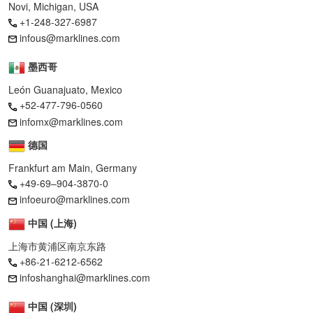
Novi, Michigan, USA
+1-248-327-6987
infous@marklines.com
墨西哥
León Guanajuato, Mexico
+52-477-796-0560
infomx@marklines.com
德国
Frankfurt am Main, Germany
+49-69–904-3870-0
infoeuro@marklines.com
中国 (上海)
上海市黄浦区南京东路
+86-21-6212-6562
infoshanghai@marklines.com
中国 (深圳)