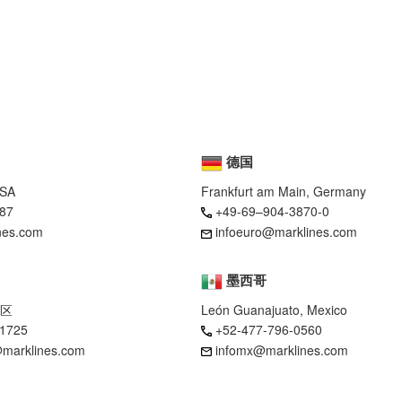
德国
USA
Frankfurt am Main, Germany
87
+49-69–904-3870-0
nes.com
infoeuro@marklines.com
墨西哥
区
León Guanajuato, Mexico
-1725
+52-477-796-0560
marklines.com
infomx@marklines.com