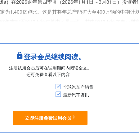
ki India）在2026财年第四季度（2026年1月1日～3月31日）投
设定为1,400亿卢比。这是其将年总产能扩大至400万辆的中期计
6财年末积压的19万辆订单中可见一斑，其中约13万辆来自小型
型）。此外，截至财年末，经销商库存仅维持在约12天的低水平。
登录会员继续阅读。
注册试用会员后可在试用期间内阅读全文。
还可免费查看以下内容：
全球汽车产销量
最新汽车资讯
立即注册免费试用会员