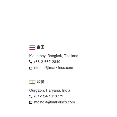
泰国
Klongtoey, Bangkok, Thailand
+66-2-665-2840
infothai@marklines.com
印度
Gurgaon, Haryana, India
+91-124-4048779
infoindia@marklines.com