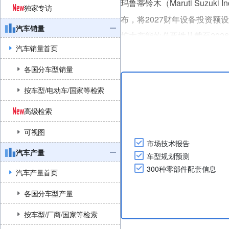
玛鲁蒂铃木（Maruti Suzu
独家专访
布，将2027财年设备投资额
汽车销量
扩大产能的必要性从截至202
汽车销量首页
（适用18% GST税率的车
关于法规和技术方面，....
各国分车型销量
按车型/电动车/国家等检索
高级检索
可视图
市场技术报告
汽车产量
车型规划预测
300种零部件配套信息
汽车产量首页
各国分车型产量
按车型/厂商/国家等检索