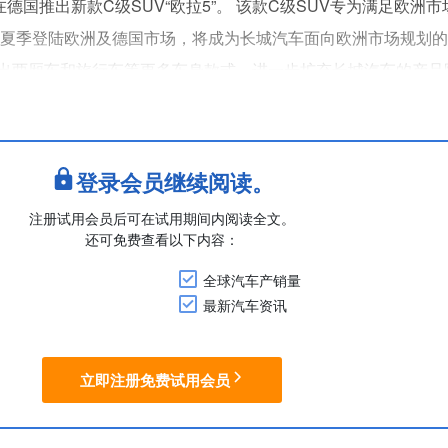
德国推出新款C级SUV“欧拉5”。 该款C级SUV专为满足欧洲
6年夏季登陆欧洲及德国市场，将成为长城汽车面向欧洲市场规划
出两厢车和旅行车等更多车身款式，进一步扩充长城汽车的产品
.5L涡轮增压汽油发动机，组配7挡DCT。纯电版搭载58.3kWh电
....
登录会员继续阅读。
注册试用会员后可在试用期间内阅读全文。
还可免费查看以下内容：
全球汽车产销量
最新汽车资讯
立即注册免费试用会员