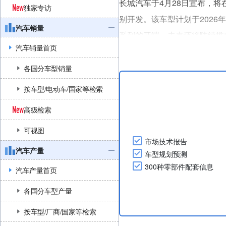
长城汽车于4月28日宣布，将在
独家专访
别开发。该车型计划于202
汽车销量
系列的开端。未来还将陆续推
汽车销量首页
该车全长4.47m，燃油版搭载1
工况续航达435km。混动版系统最
各国分车型销量
按车型/电动车/国家等检索
高级检索
可视图
市场技术报告
汽车产量
车型规划预测
300种零部件配套信息
汽车产量首页
各国分车型产量
按车型/厂商/国家等检索