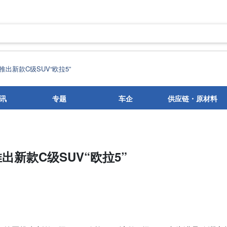
出新款C级SUV“欧拉5”
讯
专题
车企
供应链・原材料
新款C级SUV“欧拉5”