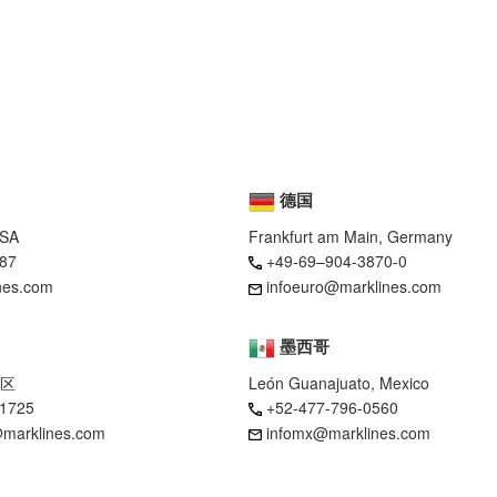
德国
USA
Frankfurt am Main, Germany
87
+49-69–904-3870-0
nes.com
infoeuro@marklines.com
墨西哥
区
León Guanajuato, Mexico
-1725
+52-477-796-0560
marklines.com
infomx@marklines.com