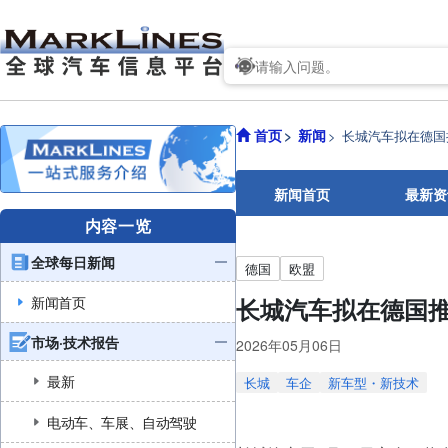
首页
新闻
长城汽车拟在德国推
新闻首页
最新资
内容一览
全球每日新闻
德国
欧盟
新闻首页
长城汽车拟在德国推出
市场·技术报告
2026年05月06日
最新
长城
车企
新车型・新技术
电动车、车展、自动驾驶