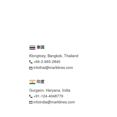
泰国
Klongtoey, Bangkok, Thailand
+66-2-665-2840
infothai@marklines.com
印度
Gurgaon, Haryana, India
+91-124-4048779
infoindia@marklines.com