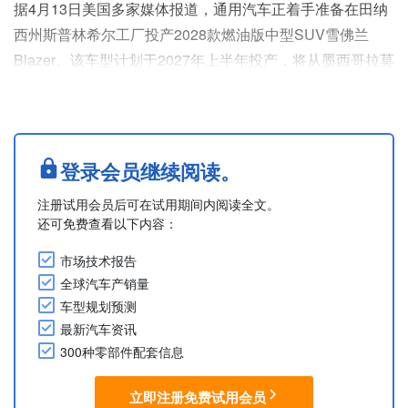
据4月13日美国多家媒体报道，通用汽车正着手准备在田纳
西州斯普林希尔工厂投产2028款燃油版中型SUV雪佛兰
Blazer。该车型计划于2027年上半年投产，将从墨西哥拉莫
斯阿里斯佩工厂转移至此处生产，不久后即将上市。
此举符合通用汽车扩大其美国产能并保持燃油车在SUV细分
市场地位的战略。通用汽车此前曾表示，将于2027年开始
在斯普林希尔工厂增加生产汽油版Blazer。
登录会员继续阅读。
拉莫斯阿里斯佩工厂以2026款Blazer为最终批次，将于9月
注册试用会员后可在试用期间内阅读全文。
正....
还可免费查看以下内容：
市场技术报告
全球汽车产销量
车型规划预测
最新汽车资讯
300种零部件配套信息
立即注册免费试用会员