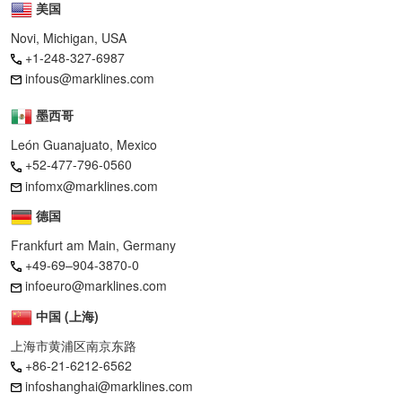
美国
Novi, Michigan, USA
+1-248-327-6987
infous@marklines.com
墨西哥
León Guanajuato, Mexico
+52-477-796-0560
infomx@marklines.com
德国
Frankfurt am Main, Germany
+49-69–904-3870-0
infoeuro@marklines.com
中国 (上海)
上海市黄浦区南京东路
+86-21-6212-6562
infoshanghai@marklines.com