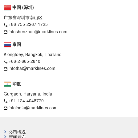
中国 (深圳)
广东省深圳市南山区
+86-755-2267-1725
infoshenzhen@marklines.com
泰国
Klongtoey, Bangkok, Thailand
+66-2-665-2840
infothai@marklines.com
印度
Gurgaon, Haryana, India
+91-124-4048779
infoindia@marklines.com
公司概况
新闻发布