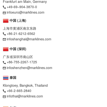
Frankfurt am Main, Germany
+49-69–904-3870-0
infoeuro@marklines.com
中国 (上海)
上海市黄浦区南京东路
+86-21-6212-6562
infoshanghai@marklines.com
中国 (深圳)
广东省深圳市南山区
+86-755-2267-1725
infoshenzhen@marklines.com
泰国
Klongtoey, Bangkok, Thailand
+66-2-665-2840
infothai@marklines.com