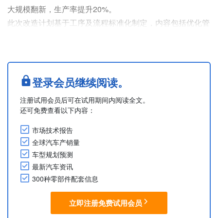
大规模翻新，生产率提升20%。
此次改造计划基于工序及流程标准化制定，内容包括优化管
材生产效率、按设备类型重新划分区域、引入识别系统，以
及设置员工休憩区。
改造工作始于将管材弯曲加工区迁移至底盘工厂。通过根据
管材尺寸将生产工序划分为两个区域，既提高了空间利用
登录会员继续阅读。
率，也建成了更符合人体工程学的作业工位。同时，为实现
注册试用会员后可在试用期间内阅读全文。
更顺畅的工作流程，进气口区域也进行了重新布局。
还可免费查看以下内容：
此外，针对燃料箱及电池....
市场技术报告
全球汽车产销量
车型规划预测
最新汽车资讯
300种零部件配套信息
立即注册免费试用会员