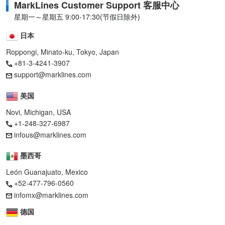
MarkLines Customer Support 客服中心
星期一～星期五 9:00-17:30(节假日除外)
日本
Roppongi, Minato-ku, Tokyo, Japan
+81-3-4241-3907
support@marklines.com
美国
Novi, Michigan, USA
+1-248-327-6987
infous@marklines.com
墨西哥
León Guanajuato, Mexico
+52-477-796-0560
infomx@marklines.com
德国