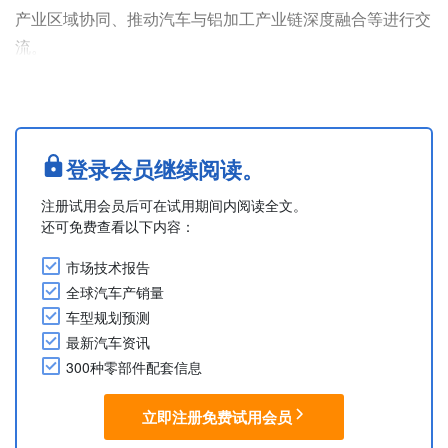
产业区域协同、推动汽车与铝加工产业链深度融合等进行交
流。
上汽通用五菱将助力百色铝产业提升精深加工能力与产品附
加值，依托新能源汽车轻量化发展机遇，拓展铝材在汽车领
域的应用空间。百色市将推动本地铝企业进入上汽通用五菱
的供应链体系，同时积极引进优质配套资源，实现铝产业链
登录会员继续阅读。
与汽车产业链的高效协同。
注册试用会员后可在试用期间内阅读全文。
摘自上汽通用五菱官方微信公众号公告
还可免费查看以下内容：
....
市场技术报告
全球汽车产销量
车型规划预测
最新汽车资讯
300种零部件配套信息
立即注册免费试用会员