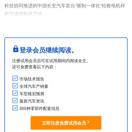
科技协同推进的中国长安汽车首台“驱制一体化”轮毂电机样
机完成试制并下线。
该项目于2025年2月立项，围绕外转子直驱轮毂电机及制动
系统一体化方案开展研发，最终实现全油冷直驱型轮毂驱制
一体总成的样机下线。
该产品在乘用车领域实现全油冷直驱轮毂电机的大扭矩输
登录会员继续阅读。
出，峰值扭矩超过2,300N·m，峰值转速1,600rpm，电机单
注册试用会员后可在试用期间内阅读全文。
体峰值扭矩密度大于60Nm/kg，并配套全新轻量化线控制动
还可免费查看以下内容：
架构，....
市场技术报告
全球汽车产销量
车型规划预测
最新汽车资讯
300种零部件配套信息
立即注册免费试用会员