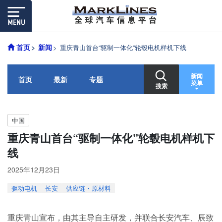
首页
新闻
重庆青山首台“驱制一体化”轮毂电机样机下线
新闻
首页
最新
专题
菜单
搜索
中国
重庆青山首台“驱制一体化”轮毂电机样机下
线
2025年12月23日
驱动电机
长安
供应链・原材料
重庆青山宣布，由其主导自主研发，并联合长安汽车、辰致