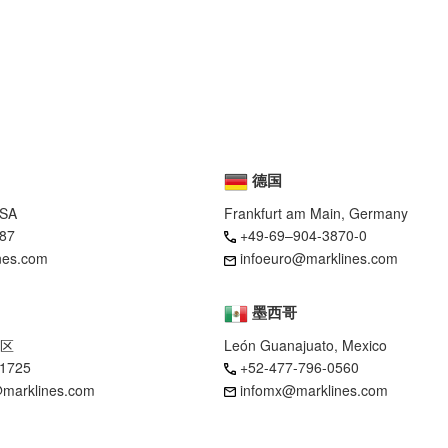
德国
USA
Frankfurt am Main, Germany
87
+49-69–904-3870-0
nes.com
infoeuro@marklines.com
墨西哥
区
León Guanajuato, Mexico
-1725
+52-477-796-0560
marklines.com
infomx@marklines.com