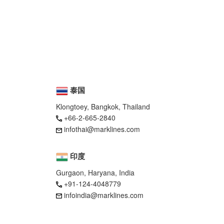
泰国
Klongtoey, Bangkok, Thailand
+66-2-665-2840
infothai@marklines.com
印度
Gurgaon, Haryana, India
+91-124-4048779
infoindia@marklines.com