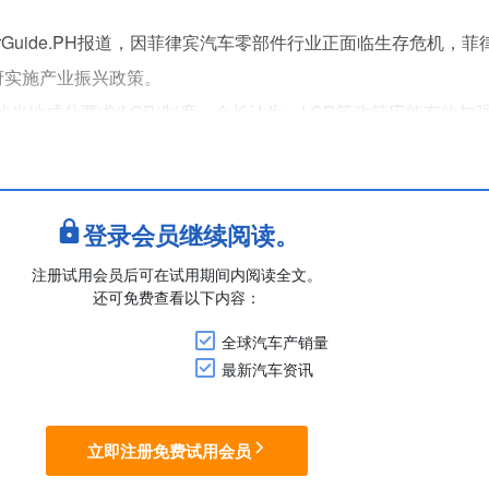
rGuide.PH报道，因菲律宾汽车零部件行业正面临生存危机，
政府实施产业振兴政策。
的当地成分要求(LCR)制度。会长认为，LCR等政策应能有效加
菲律宾成为东盟汽车市场中具有竞争力的一员。
R制度。通过从较低的本地采购率开始并逐步提高，使制造商可以灵
登录会员继续阅读。
注册试用会员后可在试用期间内阅读全文。
还可免费查看以下内容：
全球汽车产销量
最新汽车资讯
立即注册免费试用会员