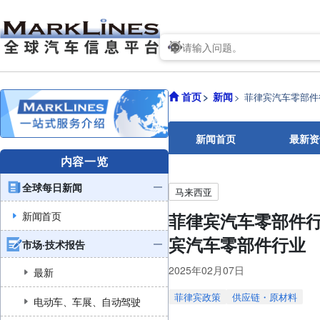
首页
新闻
菲律宾汽车零部件
新闻首页
最新资
内容一览
全球每日新闻
马来西亚
新闻首页
菲律宾汽车零部件
宾汽车零部件行业
市场·技术报告
2025年02月07日
最新
菲律宾政策
供应链・原材料
电动车、车展、自动驾驶