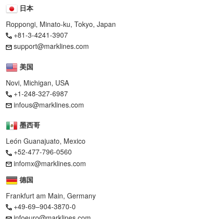
日本
Roppongi, Minato-ku, Tokyo, Japan
+81-3-4241-3907
support@marklines.com
美国
Novi, Michigan, USA
+1-248-327-6987
infous@marklines.com
墨西哥
León Guanajuato, Mexico
+52-477-796-0560
infomx@marklines.com
德国
Frankfurt am Main, Germany
+49-69–904-3870-0
infoeuro@marklines.com