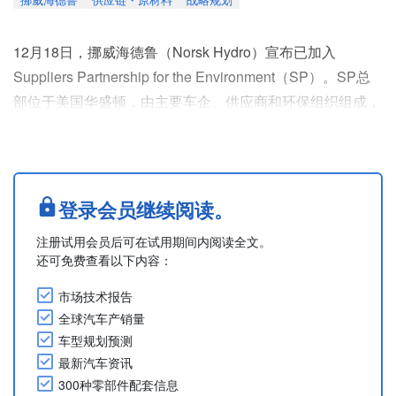
12月18日，挪威海德鲁（Norsk Hydro）宣布已加入
Suppliers Partnership for the Environment（SP）。SP总
部位于美国华盛顿，由主要车企、供应商和环保组织组成，
致力于加速汽车行业的可持续发展转型。
海德鲁承诺通过创新解决方案（例如由再生材料制成的低碳
铝）帮助美国车企实现可持续发展目标，而加入SP恰好与
这一承诺相契合。成为SP的一员后，海德鲁希望与该协会
登录会员继续阅读。
的其他成员密切合作，在整条供应链....
注册试用会员后可在试用期间内阅读全文。
还可免费查看以下内容：
市场技术报告
全球汽车产销量
车型规划预测
最新汽车资讯
300种零部件配套信息