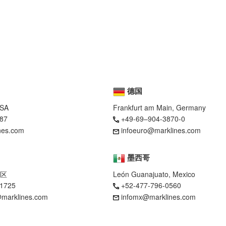
德国
USA
Frankfurt am Main, Germany
87
+49-69–904-3870-0
nes.com
infoeuro@marklines.com
墨西哥
区
León Guanajuato, Mexico
-1725
+52-477-796-0560
marklines.com
infomx@marklines.com