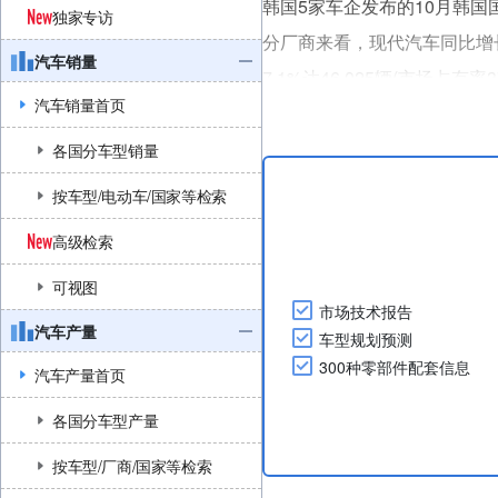
韩国5家车企发布的10月韩国国
独家专访
分厂商来看，现代汽车同比增长0
汽车销量
7.1%达46,025辆(市场占有
汽车销量首页
名KGM同比增长18.4%达4,5
率1.....
各国分车型销量
按车型/电动车/国家等检索
高级检索
可视图
市场技术报告
汽车产量
车型规划预测
300种零部件配套信息
汽车产量首页
各国分车型产量
按车型/厂商/国家等检索