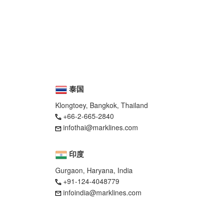
泰国
Klongtoey, Bangkok, Thailand
+66-2-665-2840
infothai@marklines.com
印度
Gurgaon, Haryana, India
+91-124-4048779
infoindia@marklines.com