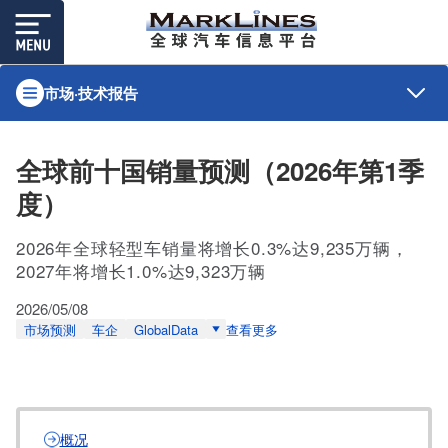
市场·技术报告
全球前十国销量预测（2026年第1季
度）
2026年全球轻型车销量将增长0.3%达9,235万辆，
2027年将增长1.0%达9,323万辆
2026/05/08
市场预测
车企
GlobalData
查看更多
概况