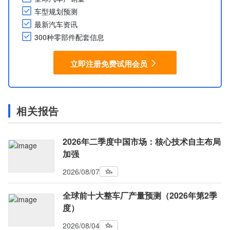
车型规划预测
最新汽车资讯
300种零部件配套信息
立即注册免费试用会员
相关报告
2026年二季度中国市场：核心技术自主布局
加强
2026/08/07
全球前十大整车厂产量预测（2026年第2季
度）
2026/08/04