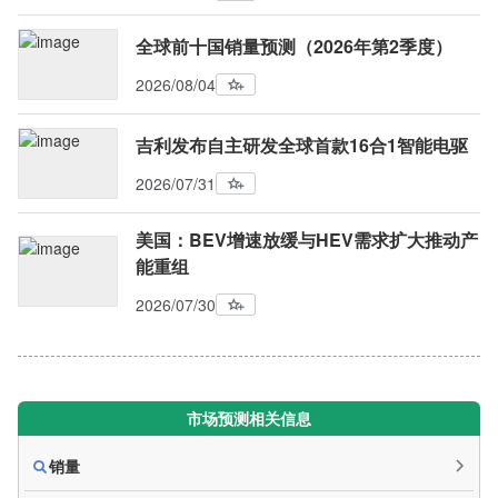
全球前十国销量预测（2026年第2季度）
2026/08/04
吉利发布自主研发全球首款16合1智能电驱
2026/07/31
美国：BEV增速放缓与HEV需求扩大推动产
能重组
2026/07/30
市场预测相关信息
销量