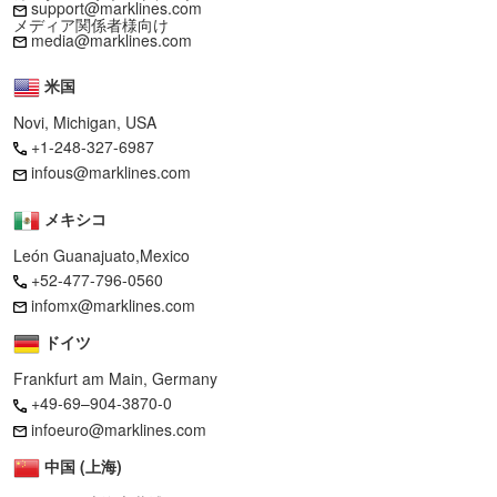
support@marklines.com
メディア関係者様向け
media@marklines.com
米国
Novi, Michigan, USA
+1-248-327-6987
infous@marklines.com
メキシコ
León Guanajuato,Mexico
+52-477-796-0560
infomx@marklines.com
ドイツ
Frankfurt am Main, Germany
+49-69–904-3870-0
infoeuro@marklines.com
中国 (上海)