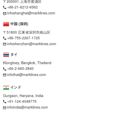
〒200001 上海市黄浦区
+86-21-6212-6562
infoshanghai@marklines.com
中国 (深圳)
〒51800 広東省深圳市南山区
+86-755-2267-1725
infoshenzhen@marklines.com
タイ
Klongtoey, Bangkok, Thailand
+66-2-665-2840
infothai@marklines.com
インド
Gurgaon, Haryana, India
+91-124-4048779
infoindia@marklines.com