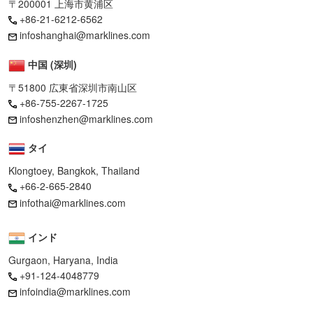
〒200001 上海市黄浦区
+86-21-6212-6562
infoshanghai@marklines.com
中国 (深圳)
〒51800 広東省深圳市南山区
+86-755-2267-1725
infoshenzhen@marklines.com
タイ
Klongtoey, Bangkok, Thailand
+66-2-665-2840
infothai@marklines.com
インド
Gurgaon, Haryana, India
+91-124-4048779
infoindia@marklines.com