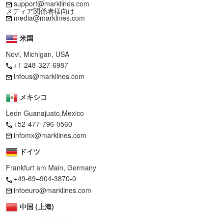
support@marklines.com
メディア関係者様向け
media@marklines.com
米国
Novi, Michigan, USA
+1-248-327-6987
infous@marklines.com
メキシコ
León Guanajuato,Mexico
+52-477-796-0560
infomx@marklines.com
ドイツ
Frankfurt am Main, Germany
+49-69–904-3870-0
infoeuro@marklines.com
中国 (上海)