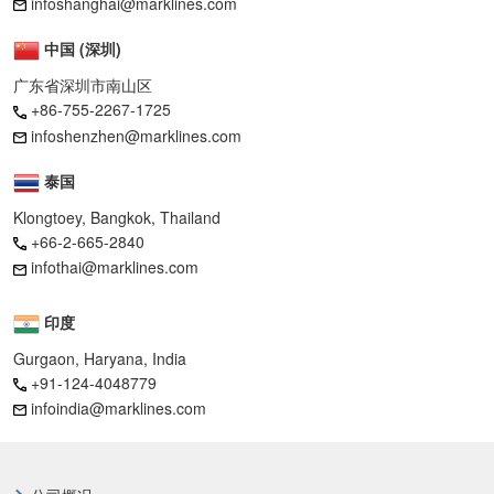
infoshanghai@marklines.com
中国 (深圳)
广东省深圳市南山区
+86-755-2267-1725
infoshenzhen@marklines.com
泰国
Klongtoey, Bangkok, Thailand
+66-2-665-2840
infothai@marklines.com
印度
Gurgaon, Haryana, India
+91-124-4048779
infoindia@marklines.com