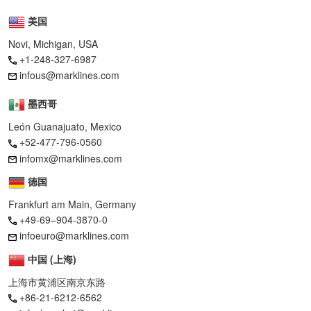
美国
Novi, Michigan, USA
+1-248-327-6987
infous@marklines.com
墨西哥
León Guanajuato, Mexico
+52-477-796-0560
infomx@marklines.com
德国
Frankfurt am Main, Germany
+49-69–904-3870-0
infoeuro@marklines.com
中国 (上海)
上海市黄浦区南京东路
+86-21-6212-6562