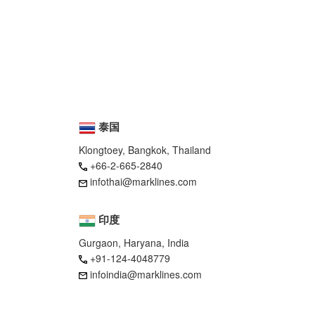
泰国
Klongtoey, Bangkok, Thailand
+66-2-665-2840
infothai@marklines.com
印度
Gurgaon, Haryana, India
+91-124-4048779
infoindia@marklines.com