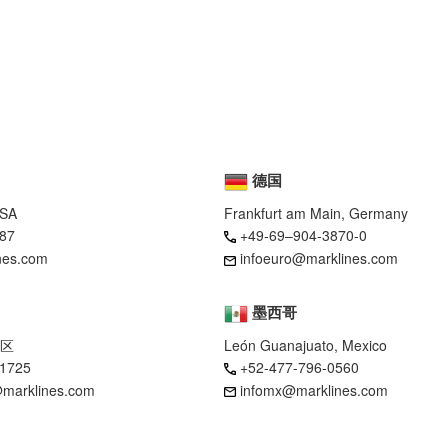
德国
USA
Frankfurt am Main, Germany
87
+49-69–904-3870-0
nes.com
infoeuro@marklines.com
墨西哥
区
León Guanajuato, Mexico
-1725
+52-477-796-0560
marklines.com
infomx@marklines.com