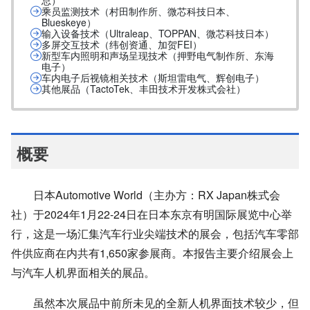
总）
乘员监测技术（村田制作所、微芯科技日本、
Blueskeye）
输入设备技术（Ultraleap、TOPPAN、微芯科技日本）
多屏交互技术（纬创资通、加贺FEI）
新型车内照明和声场呈现技术（押野电气制作所、东海
电子）
车内电子后视镜相关技术（斯坦雷电气、辉创电子）
其他展品（TactoTek、丰田技术开发株式会社）
概要
日本
Automotive World
（主办方：
RX Japan
株式会
社）于
2024
年
1
月
22-24
日在日本东京有明国际展览中心举
行，这是一场汇集汽车行业尖端技术的展会，包括汽车零部
件供应商在内共有
1,650
家参展商。本报告主要介绍展会上
与汽车人机界面相关的展品。
虽然本次展品中前所未见的全新人机界面技术较少，但