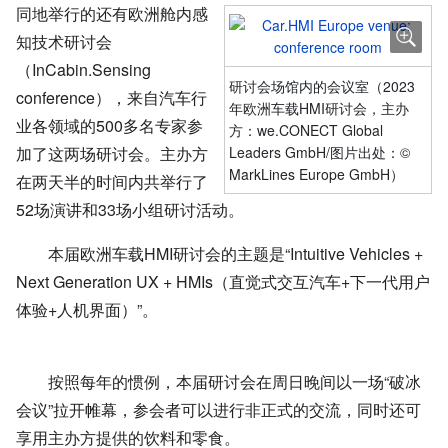
同地举行的还有欧洲舱内感
知技术研讨会
（InCabin.Sensing
研讨会场馆内的会议室（
2023
conference），来自汽车行
年欧洲车载
HMI
研讨会，主办
业各领域的
500
多名专家参
方：
we.CONECT Global
加了这两场研讨会。主办方
Leaders GmbH/
图片出处：©
MarkLines Europe GmbH）
在两天半的时间内共举行了
52
场演讲和
33
场小组研讨活动。
本届欧洲车载
HMI
研讨会的主题是“Intuitive Vehicles +
Next Generation UX + HMIs（直觉式交互汽车
+
下一代用户
体验
+
人机界面）”。
按照每年的惯例，本届研讨会在周日晚间以一场“破冰
会议”拉开帷幕，参会者可以进行非正式的交流，同时还可
享用主办方提供的饮料和零食。