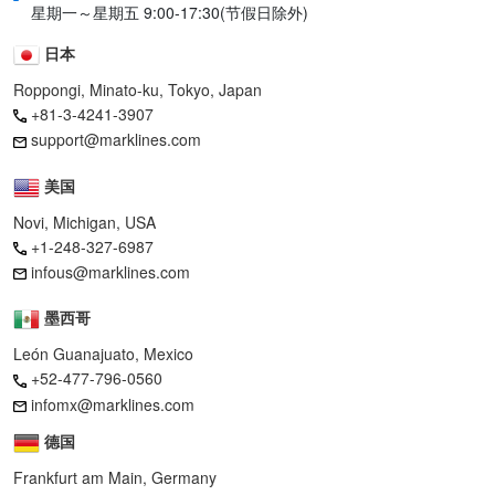
星期一～星期五 9:00-17:30(节假日除外)
日本
Roppongi, Minato-ku, Tokyo, Japan
+81-3-4241-3907
support@marklines.com
美国
Novi, Michigan, USA
+1-248-327-6987
infous@marklines.com
墨西哥
León Guanajuato, Mexico
+52-477-796-0560
infomx@marklines.com
德国
Frankfurt am Main, Germany