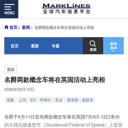
首页
新闻
名爵两款概念车将在英国活动上亮相
新闻
首页
最新
专题
菜单
搜索
英国
名爵两款概念车将在英国活动上亮相
2026年06月12日
名爵
上汽
EV
PHEV
车企
新车型・新技术
名爵于6月11日宣布两款概念车将在英国7月9日-12日举办
的古德伍德速度节（Goodwood Festival of Speed）上首发