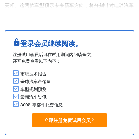
亮相。这两款车型预示未来新车方向，将分别针对电动汽车
市场的不同细分领域展现品牌价值升级后的产品定位。
第一款是B级电动两厢车，计划于2027年加入名爵产品阵
容。第二款概念车则展示了名爵未来更具野心的车型方向，
以电动化设计愿景进一步强化品牌产品阵容。
登录会员继续阅读。
此外，名爵还将展示插混车型、Hybrid+、纯电车....
注册试用会员后可在试用期间内阅读全文。
还可免费查看以下内容：
市场技术报告
全球汽车产销量
车型规划预测
最新汽车资讯
300种零部件配套信息
立即注册免费试用会员