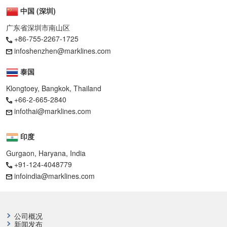
中国 (深圳)
广东省深圳市南山区
+86-755-2267-1725
infoshenzhen@marklines.com
泰国
Klongtoey, Bangkok, Thailand
+66-2-665-2840
infothai@marklines.com
印度
Gurgaon, Haryana, India
+91-124-4048779
infoindia@marklines.com
公司概况
新闻发布