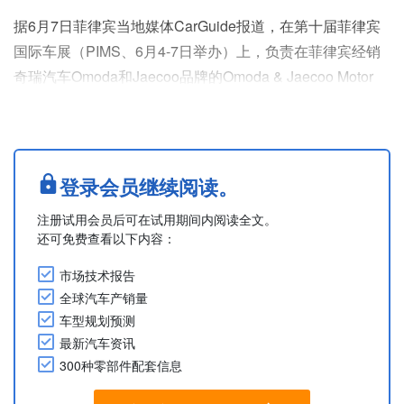
据6月7日菲律宾当地媒体CarGuide报道，在第十届菲律宾
国际车展（PIMS、6月4-7日举办）上，负责在菲律宾经销
奇瑞汽车Omoda和Jaecoo品牌的Omoda & Jaecoo Motor
Philippines首次发布了次紧凑型SUV J5 EV并开启预售。售
价约为140万菲律宾比索。
该车车身尺寸为长4,380mm、宽1,860mm、高1,650mm、
轴距2,620mm。
登录会员继续阅读。
该车前部搭载最大输出功率为208hp的电机，组配....
注册试用会员后可在试用期间内阅读全文。
还可免费查看以下内容：
市场技术报告
全球汽车产销量
车型规划预测
最新汽车资讯
300种零部件配套信息