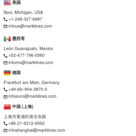
美国
Novi, Michigan, USA
+1-248-327-6987
infous@marklines.com
墨西哥
León Guanajuato, Mexico
+52-477-796-0560
infomx@marklines.com
德国
Frankfurt am Main, Germany
+49-69–904-3870-0
infoeuro@marklines.com
中国 (上海)
上海市黄浦区南京东路
+86-21-6212-6562
infoshanghai@marklines.com