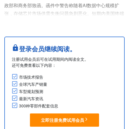
政部和商务部致函。函件中警告称随着AI数据中心规模扩
张，存储芯片市场供需失衡问题急剧恶化。短期内美国终端
消费品价格或将持续大幅上涨，关键供应链也存在断裂紊乱
风险。
该警告发布之际，美国政府正投入数十亿美元补贴扶持存储
芯片扩产。行业方面担忧，即便有政策加持，AI数据中心仍
登录会员继续阅读。
挤占大量存储芯片产能。目前存储芯片价格已飙至历史高
注册试用会员后可在试用期间内阅读全文。
位，流向制造、消费品类行业的芯片供货量持续缩水。
还可免费查看以下内容：
致函方包括汽....
市场技术报告
全球汽车产销量
车型规划预测
最新汽车资讯
300种零部件配套信息
立即注册免费试用会员