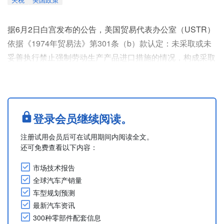
据6月2日白宫发布的公告，美国贸易代表办公室（USTR）
依据《1974年贸易法》第301条（b）款认定：未采取或未
妥善执行禁止强制劳动生产产品进口措施的情况，构成采取
加征关税等应对措施的理由。该裁定针对2026年3月12日起
USTR调查的60个国家，具体提案内容如下：
以下54个国家因未采取或未有效执行强制劳动产品进口禁
令，将被加征12.5%的关税：
登录会员继续阅读。
阿尔及利亚、安哥拉、阿根廷、澳大利亚、巴哈马、巴林、
注册试用会员后可在试用期间内阅读全文。
孟加拉国、巴西、柬埔寨、智利、....
还可免费查看以下内容：
市场技术报告
全球汽车产销量
车型规划预测
最新汽车资讯
300种零部件配套信息