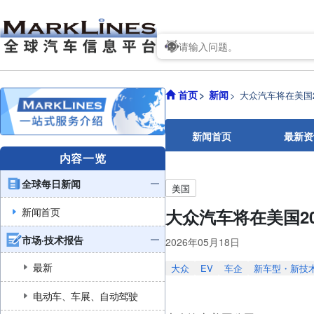
首页
新闻
大众汽车将在美国20
新闻首页
最新资
内容一览
全球每日新闻
美国
新闻首页
大众汽车将在美国20
市场·技术报告
2026年05月18日
最新
大众
EV
车企
新车型・新技
电动车、车展、自动驾驶