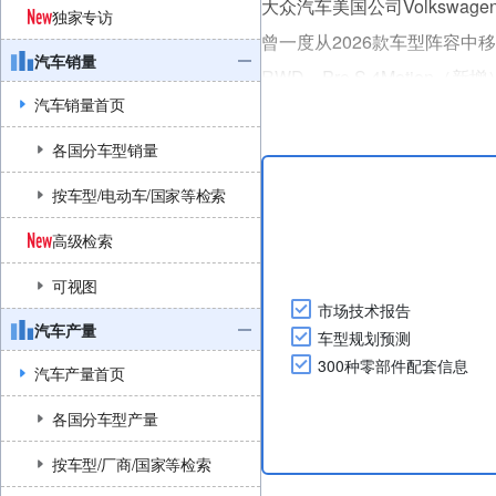
大众汽车美国公司Volkswagen
独家专访
曾一度从2026款车型阵容中移除
汽车销量
RWD、Pro S 4Motion（新增
汽车销量首页
车型ID. Buzz Tourer基于Pr
各国分车型销量
按车型/电动车/国家等检索
高级检索
可视图
市场技术报告
汽车产量
车型规划预测
300种零部件配套信息
汽车产量首页
各国分车型产量
按车型/厂商/国家等检索