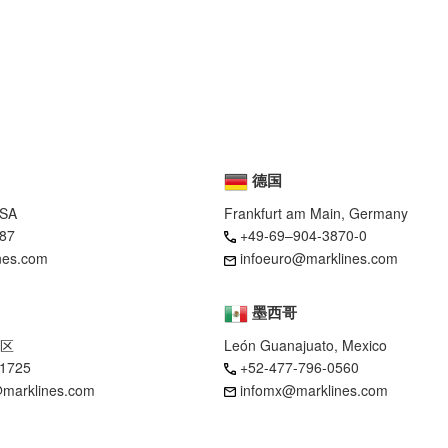
德国
USA
Frankfurt am Main, Germany
87
+49-69–904-3870-0
nes.com
infoeuro@marklines.com
墨西哥
区
León Guanajuato, Mexico
-1725
+52-477-796-0560
marklines.com
infomx@marklines.com