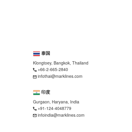
泰国
Klongtoey, Bangkok, Thailand
+66-2-665-2840
infothai@marklines.com
印度
Gurgaon, Haryana, India
+91-124-4048779
infoindia@marklines.com