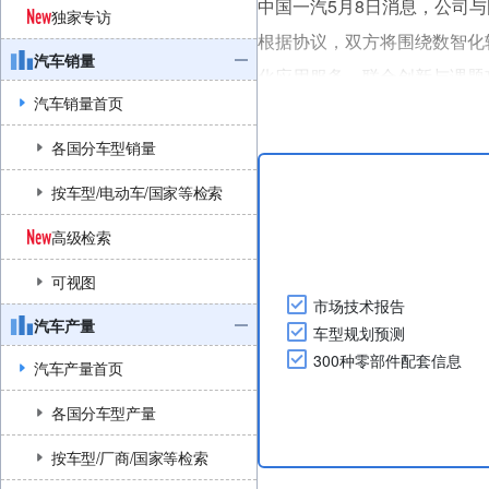
中国一汽5月8日消息，公司
独家专访
根据协议，双方将围绕数智化
汽车销量
化应用服务、联合创新与课题
汽车销量首页
能源电力行业典型示范。
摘自中国一汽官方微信公众号
各国分车型销量
....
按车型/电动车/国家等检索
高级检索
可视图
市场技术报告
汽车产量
车型规划预测
300种零部件配套信息
汽车产量首页
各国分车型产量
按车型/厂商/国家等检索