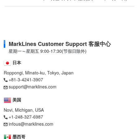
MarkLines Customer Support 客服中心
星期一～星期五 9:00-17:30(节假日除外)
日本
Roppongi, Minato-ku, Tokyo, Japan
+81-3-4241-3907
support@marklines.com
美国
Novi, Michigan, USA
+1-248-327-6987
infous@marklines.com
墨西哥