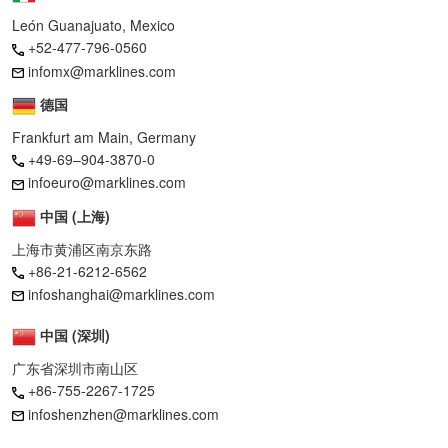
León Guanajuato, Mexico
+52-477-796-0560
infomx@marklines.com
德国
Frankfurt am Main, Germany
+49-69–904-3870-0
infoeuro@marklines.com
中国 (上海)
上海市黄浦区南京东路
+86-21-6212-6562
infoshanghai@marklines.com
中国 (深圳)
广东省深圳市南山区
+86-755-2267-1725
infoshenzhen@marklines.com