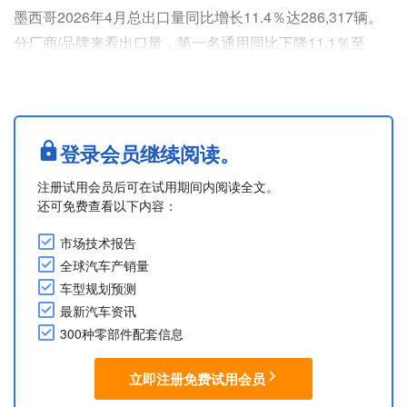
墨西哥2026年4月总出口量同比增长11.4％达286,317辆。
分厂商/品牌来看出口量，第一名通用同比下降11.1％至
67,945辆，第二名克莱斯勒同比增长131.2％达37,951辆，
第三名福特同比下降1.8％至31,330辆。
第四名起依次为：丰田同比下降1.2%至28,203辆、大众同
比增长44.2%达27,584辆、日产（第6名）同比下降17.3%
登录会员继续阅读。
至20,933....
注册试用会员后可在试用期间内阅读全文。
还可免费查看以下内容：
市场技术报告
全球汽车产销量
车型规划预测
最新汽车资讯
300种零部件配套信息
立即注册免费试用会员