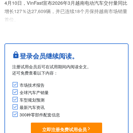
4月10日，VinFast宣布2026年3月越南电动汽车交付量同比
增长127％达27,609辆，并已连续18个月保持越南市场销量
首位。
分车型来看3月销量，7座MPV Limo Green销量为6,795
辆，位居首位。7座电动MPV VF MPV 7销量为2,521辆，紧
凑型电动SUV VF 7销量为1,732辆。此外，次紧凑型电动
SUV VF 6销量为3,152辆，VF 5销量为4,218辆，迷你电动
登录会员继续阅读。
SUV VF 3销量为4,72....
注册试用会员后可在试用期间内阅读全文。
还可免费查看以下内容：
市场技术报告
全球汽车产销量
车型规划预测
最新汽车资讯
300种零部件配套信息
立即注册免费试用会员