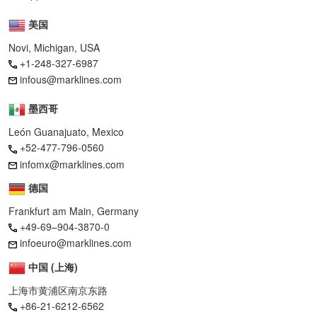
美国
Novi, Michigan, USA
+1-248-327-6987
infous@marklines.com
墨西哥
León Guanajuato, Mexico
+52-477-796-0560
infomx@marklines.com
德国
Frankfurt am Main, Germany
+49-69–904-3870-0
infoeuro@marklines.com
中国 (上海)
上海市黄浦区南京东路
+86-21-6212-6562