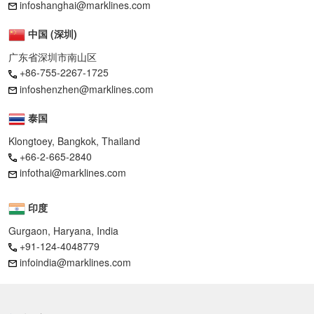
infoshanghai@marklines.com
中国 (深圳)
广东省深圳市南山区
+86-755-2267-1725
infoshenzhen@marklines.com
泰国
Klongtoey, Bangkok, Thailand
+66-2-665-2840
infothai@marklines.com
印度
Gurgaon, Haryana, India
+91-124-4048779
infoindia@marklines.com