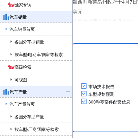
墨西哥新莱昂州政府于4月7日宣
独家专访
美元。
汽车销量
该投资将重点用于提升产能、
汽车销量首页
源利用安装太阳能电池板、建
起亚还将加强在新莱昂州的运
各国分车型销量
措初期将创造300余个直接就
按车型/电动车/国家等检索
(Government of Nuevo Leon on
高级检索
可视图
市场技术报告
汽车产量
车型规划预测
300种零部件配套信息
汽车产量首页
各国分车型产量
按车型/厂商/国家等检索