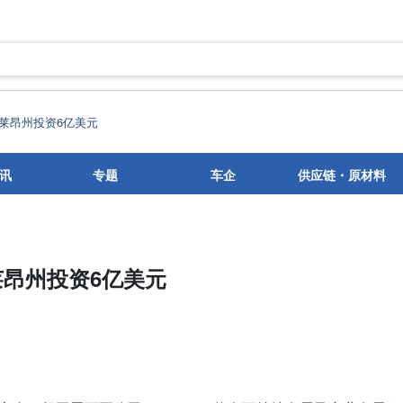
莱昂州投资6亿美元
讯
专题
车企
供应链・原材料
昂州投资6亿美元