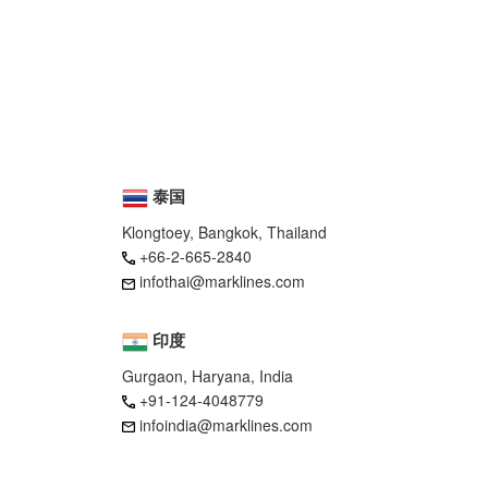
泰国
Klongtoey, Bangkok, Thailand
+66-2-665-2840
infothai@marklines.com
印度
Gurgaon, Haryana, India
+91-124-4048779
infoindia@marklines.com