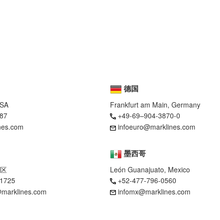
德国
USA
Frankfurt am Main, Germany
87
+49-69–904-3870-0
nes.com
infoeuro@marklines.com
墨西哥
区
León Guanajuato, Mexico
-1725
+52-477-796-0560
marklines.com
infomx@marklines.com