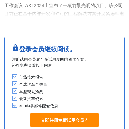
工作会议TAXI-2024上宣布了一项前景光明的项目。该公司
目前正在基于内部开发和许可的工程解决方案开发紧凑型电
动汽车(EV)。据初步测算，该产品的需求预计集中在出租车
服务、汽车共享、配送服务等领域。​
Avtotor也在致力于深化本地化。为了实施这些计划，公司根
据特别投资协议正在建设12家生产汽车零部件的新工厂。该
登录会员继续阅读。
公司还致力于生产燃气汽车，并已试产基于北汽品牌U5 P....
注册试用会员后可在试用期间内阅读全文。
还可免费查看以下内容：
市场技术报告
全球汽车产销量
车型规划预测
最新汽车资讯
300种零部件配套信息
立即注册免费试用会员