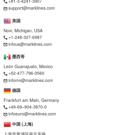
+81-3-4241-3907
support@marklines.com
美国
Novi, Michigan, USA
+1-248-327-6987
infous@marklines.com
墨西哥
León Guanajuato, Mexico
+52-477-796-0560
infomx@marklines.com
德国
Frankfurt am Main, Germany
+49-69–904-3870-0
infoeuro@marklines.com
中国 (上海)
上海市黄浦区南京东路