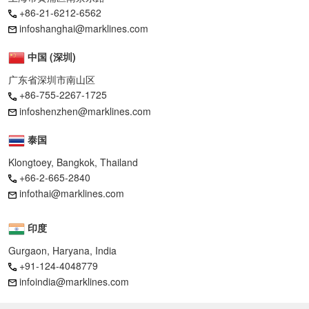
+86-21-6212-6562
infoshanghai@marklines.com
中国 (深圳)
广东省深圳市南山区
+86-755-2267-1725
infoshenzhen@marklines.com
泰国
Klongtoey, Bangkok, Thailand
+66-2-665-2840
infothai@marklines.com
印度
Gurgaon, Haryana, India
+91-124-4048779
infoindia@marklines.com