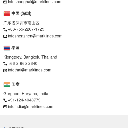
infoshanghai@marklines.com
中国 (深圳)
广东省深圳市南山区
+86-755-2267-1725
infoshenzhen@marklines.com
泰国
Klongtoey, Bangkok, Thailand
+66-2-665-2840
infothai@marklines.com
印度
Gurgaon, Haryana, India
+91-124-4048779
infoindia@marklines.com