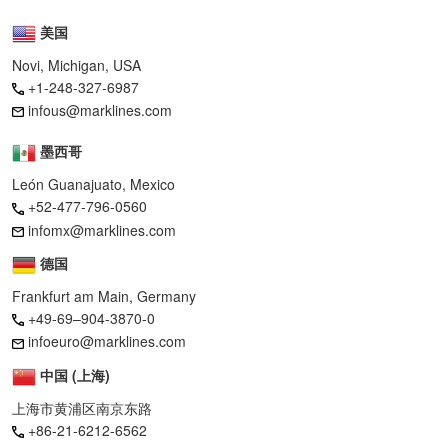
美国
Novi, Michigan, USA
+1-248-327-6987
infous@marklines.com
墨西哥
León Guanajuato, Mexico
+52-477-796-0560
infomx@marklines.com
德国
Frankfurt am Main, Germany
+49-69–904-3870-0
infoeuro@marklines.com
中国 (上海)
上海市黄浦区南京东路
+86-21-6212-6562