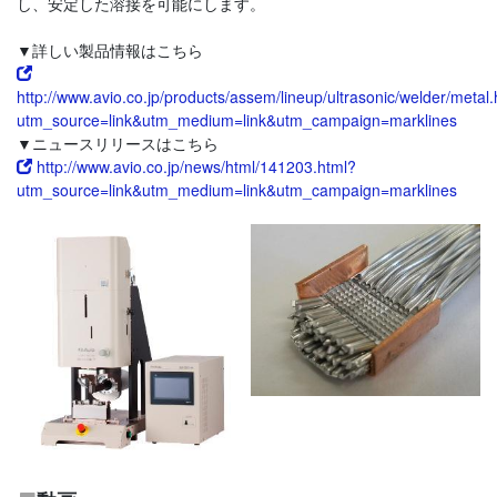
し、安定した溶接を可能にします。
▼詳しい製品情報はこちら
http://www.avio.co.jp/products/assem/lineup/ultrasonic/welder/metal
utm_source=link&utm_medium=link&utm_campaign=marklines
▼ニュースリリースはこちら
http://www.avio.co.jp/news/html/141203.html?
utm_source=link&utm_medium=link&utm_campaign=marklines