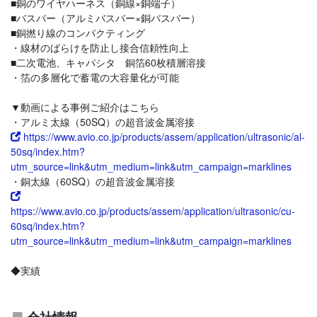
■銅のワイヤハーネス（銅線×銅端子）
■バスバー（アルミバスバー×銅バスバー）
■銅撚り線のコンパクティング
・線材のばらけを防止し接合信頼性向上
■二次電池、キャパシタ 銅箔60枚積層溶接
・箔の多層化で蓄電の大容量化が可能
▼動画による事例ご紹介はこちら
・アルミ太線（50SQ）の超音波金属溶接
https://www.avio.co.jp/products/assem/application/ultrasonic/al-
50sq/index.htm?
utm_source=link&utm_medium=link&utm_campaign=marklines
・銅太線（60SQ）の超音波金属溶接
https://www.avio.co.jp/products/assem/application/ultrasonic/cu-
60sq/index.htm?
utm_source=link&utm_medium=link&utm_campaign=marklines
◆実績
会社情報