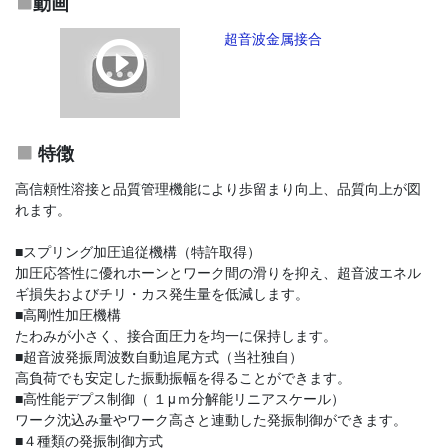
動画
超音波金属接合
特徴
高信頼性溶接と品質管理機能により歩留まり向上、品質向上が図
れます。
■スプリング加圧追従機構（特許取得）
加圧応答性に優れホーンとワーク間の滑りを抑え、超音波エネル
ギ損失およびチリ・カス発生量を低減します。
■高剛性加圧機構
たわみが小さく、接合面圧力を均一に保持します。
■超音波発振周波数自動追尾方式（当社独自）
高負荷でも安定した振動振幅を得ることができます。
■高性能デプス制御（ １μｍ分解能リニアスケール）
ワーク沈込み量やワーク高さと連動した発振制御ができます。
■４種類の発振制御方式