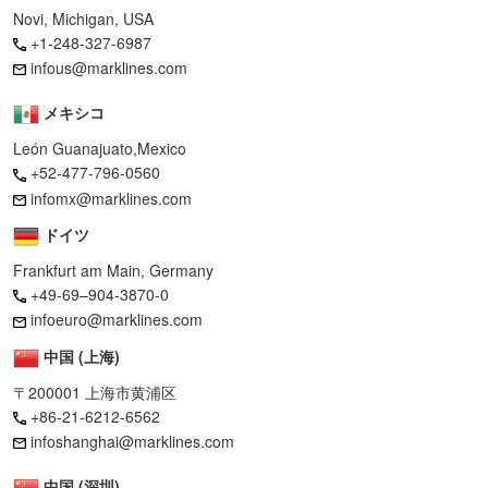
Novi, Michigan, USA
+1-248-327-6987
infous@marklines.com
メキシコ
León Guanajuato,Mexico
+52-477-796-0560
infomx@marklines.com
ドイツ
Frankfurt am Main, Germany
+49-69–904-3870-0
infoeuro@marklines.com
中国 (上海)
〒200001 上海市黄浦区
+86-21-6212-6562
infoshanghai@marklines.com
中国 (深圳)