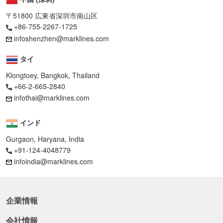
〒51800 広東省深圳市南山区
+86-755-2267-1725
infoshenzhen@marklines.com
タイ
Klongtoey, Bangkok, Thailand
+66-2-665-2840
infothai@marklines.com
インド
Gurgaon, Haryana, India
+91-124-4048779
infoindia@marklines.com
企業情報
会社情報