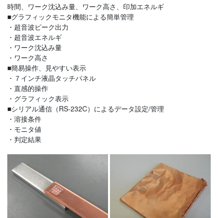
時間、ワーク沈込み量、ワーク高さ、印加エネルギ
■グラフィックモニタ機能による簡単管理
・超音波ピーク出力
・超音波エネルギ
・ワーク沈込み量
・ワーク高さ
■簡易操作、見やすい表示
・７インチ液晶タッチパネル
・直感的操作
・グラフィック表示
■シリアル通信（RS-232C）によるデータ設定/管理
・溶接条件
・モニタ値
・判定結果