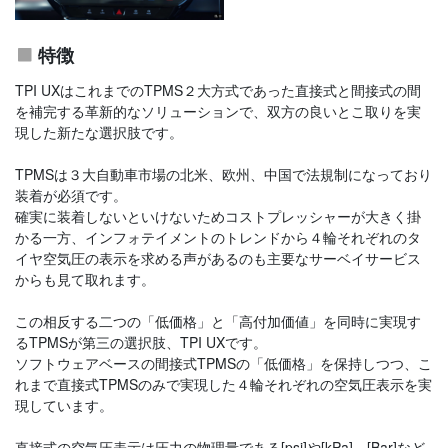
特徴
TPI UXはこれまでのTPMS２大方式であった直接式と間接式の間
を補完する革新的なソリューションで、双方の良いとこ取りを実
現した新たな選択肢です。
TPMSは３大自動車市場の北米、欧州、中国で法規制になっており
装着が必須です。
確実に装着しないといけないためコストプレッシャーが大きく掛
かる一方、インフォテイメントのトレンドから４輪それぞれのタ
イヤ空気圧の表示を求める声があるのも主要なサーベイサービス
からも見て取れます。
この相反する二つの「低価格」と「高付加価値」を同時に実現す
るTPMSが第三の選択肢、TPI UXです。
ソフトウェアベースの間接式TPMSの「低価格」を保持しつつ、こ
れまで直接式TPMSのみで実現した４輪それぞれの空気圧表示を実
現しています。
直接式の空気圧表示は圧力の物理量である[psi]や[kPa]、[Bar]など