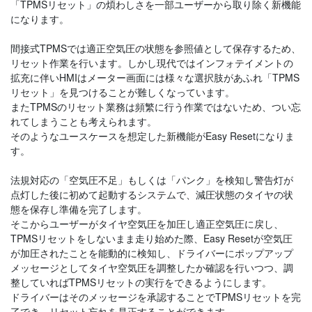
「TPMSリセット」の煩わしさを一部ユーザーから取り除く新機能
になります。
間接式TPMSでは適正空気圧の状態を参照値として保存するため、
リセット作業を行います。しかし現代ではインフォテイメントの
拡充に伴いHMIはメーター画面には様々な選択肢があふれ「TPMS
リセット」を見つけることが難しくなっています。
またTPMSのリセット業務は頻繁に行う作業ではないため、つい忘
れてしまうことも考えられます。
そのようなユースケースを想定した新機能がEasy Resetになりま
す。
法規対応の「空気圧不足」もしくは「パンク」を検知し警告灯が
点灯した後に初めて起動するシステムで、減圧状態のタイヤの状
態を保存し準備を完了します。
そこからユーザーがタイヤ空気圧を加圧し適正空気圧に戻し、
TPMSリセットをしないまま走り始めた際、Easy Resetが空気圧
が加圧されたことを能動的に検知し、ドライバーにポップアップ
メッセージとしてタイヤ空気圧を調整したか確認を行いつつ、調
整していればTPMSリセットの実行をできるようにします。
ドライバーはそのメッセージを承認することでTPMSリセットを完
了でき、リセット忘れを是正することができます。