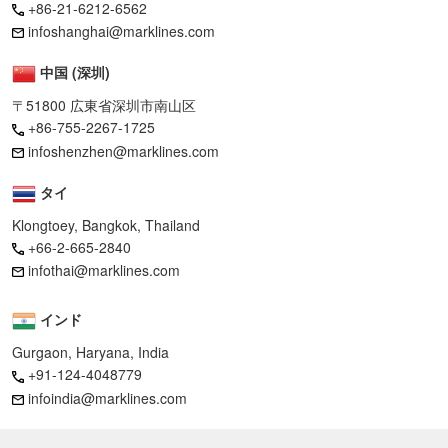
+86-21-6212-6562
infoshanghai@marklines.com
中国 (深圳)
〒51800 広東省深圳市南山区
+86-755-2267-1725
infoshenzhen@marklines.com
タイ
Klongtoey, Bangkok, Thailand
+66-2-665-2840
infothai@marklines.com
インド
Gurgaon, Haryana, India
+91-124-4048779
infoindia@marklines.com