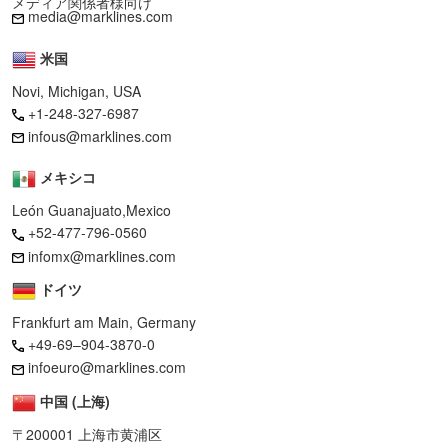
メディア関係者様向け
media@marklines.com
米国
Novi, Michigan, USA
+1-248-327-6987
infous@marklines.com
メキシコ
León Guanajuato,Mexico
+52-477-796-0560
infomx@marklines.com
ドイツ
Frankfurt am Main, Germany
+49-69–904-3870-0
infoeuro@marklines.com
中国 (上海)
〒200001 上海市黄浦区