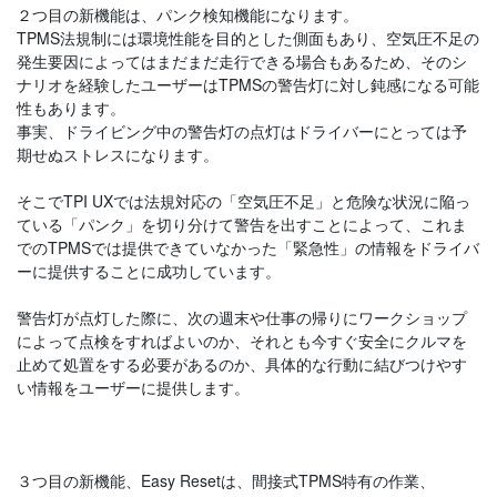
２つ目の新機能は、パンク検知機能になります。
TPMS法規制には環境性能を目的とした側面もあり、空気圧不足の
発生要因によってはまだまだ走行できる場合もあるため、そのシ
ナリオを経験したユーザーはTPMSの警告灯に対し鈍感になる可能
性もあります。
事実、ドライビング中の警告灯の点灯はドライバーにとっては予
期せぬストレスになります。
そこでTPI UXでは法規対応の「空気圧不足」と危険な状況に陥っ
ている「パンク」を切り分けて警告を出すことによって、これま
でのTPMSでは提供できていなかった「緊急性」の情報をドライバ
ーに提供することに成功しています。
警告灯が点灯した際に、次の週末や仕事の帰りにワークショップ
によって点検をすればよいのか、それとも今すぐ安全にクルマを
止めて処置をする必要があるのか、具体的な行動に結びつけやす
い情報をユーザーに提供します。
３つ目の新機能、Easy Resetは、間接式TPMS特有の作業、