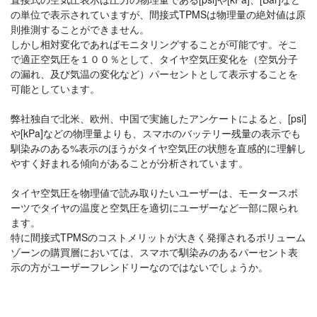
の単位で表示されていますが、間接式TPMSは物理量の絶対値は原
則推測することができません。
しかし相対変化であればモニタリングすることが可能です。そこ
で適正空気圧を１００％として、タイヤ空気圧変化を（空気分子
の漏れ、及び気温の変化など）パーセントとして表示することを
可能としています。
弊社独自で北米、欧州、中国で実施したアンケートによると、[psi]
や[kPa]などの物理量よりも、スマホのバッテリー残量の表示でも
馴染みのある%表示のほうがタイヤ空気圧の状態を直感的に理解し
やすく好まれる傾向があることが分析されています。
タイヤ空気圧を物理値で読み取りたいユーザーは、モータースポ
ーツでタイヤの温度と空気圧を適切にユーザーなど一部に限られ
ます。
特に間接式TPMSのコストメリットが大きく発揮されるボリューム
ゾーンの購買層においては、スマホで馴染みのあるパーセント表
示の方がユーザーフレンドリーなのではないでしょうか。