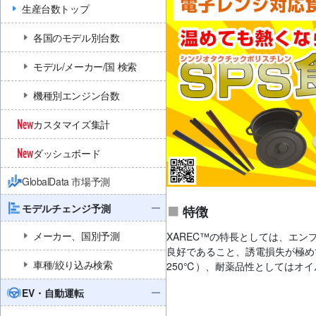
生産台数トップ
各国のモデル別台数
モデル/メーカー/国 検索
機種別エンジン台数
カスタマイズ集計
ダッシュボード
GlobalData 市場予測
モデルチェンジ予測
特徴
メーカー、国別予測
XAREC™の特長としては、エ
良好であること、誘電損失が極め
車種/絞り込み検索
250℃）、耐薬品性としてはオ
EV・自動運転