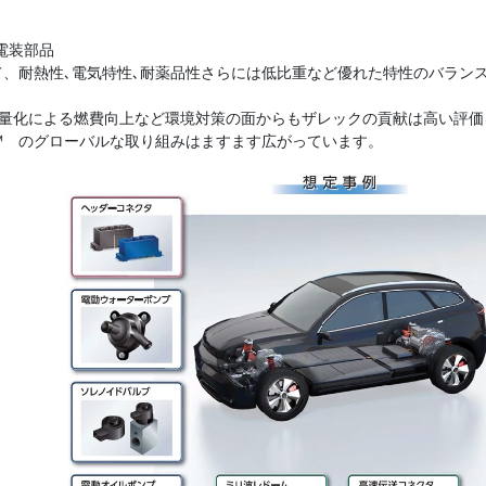
の電装部品
して、耐熱性､電気特性､耐薬品性さらには低比重など優れた特性のバラ
量化による燃費向上など環境対策の面からもザレックの貢献は高い評価
C™ のグローバルな取り組みはますます広がっています。