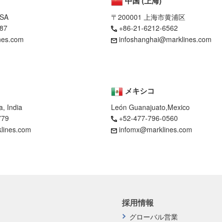
中国 (上海)
USA
〒200001 上海市黄浦区
87
+86-21-6212-6562
nes.com
infoshanghai@marklines.com
メキシコ
, India
León Guanajuato,Mexico
779
+52-477-796-0560
klines.com
infomx@marklines.com
採用情報
グローバル営業