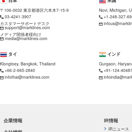
日本
米国
〒106-0032 東京都港区六本木7-15-9
Novi, Michigan, 
03-4241-3907
+1-248-327-69
カスタマーサポートデスク
infous@markli
support@marklines.com
メディア関係者様向け
media@marklines.com
タイ
インド
Klongtoey, Bangkok, Thailand
Gurgaon, Haryana
+66-2-665-2840
+91-124-4048
infothai@marklines.com
infoindia@mar
企業情報
IR情報
IRニュース