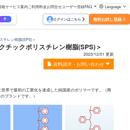
情報
サービス案内
ご利用料金
お問合せ
ユーザー登録
FAQ
Language
無料お試し登録
ログインはこちら
チレン樹脂(SPS)＞
チックポリスチレン樹脂(SPS)＞
2023/12/01 更新
資料請求・お問い合わせ
7年に世界で最初の工業化を達成した純国産のポリマーです。（商
群のブランドです。）