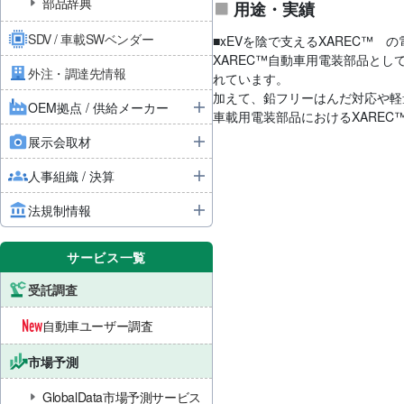
部品辞典
用途・実績
SDV / 車載SWベンダー
■xEVを陰で支えるXAREC™ 
XAREC™自動車用電装部品と
外注・調達先情報
れています。
加えて、鉛フリーはんだ対応や軽
OEM拠点 / 供給メーカー
車載用電装部品におけるXARE
展示会取材
人事組織 / 決算
法規制情報
サービス一覧
受託調査
自動車ユーザー調査
市場予測
GlobalData市場予測サービス