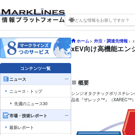
ホーム
外注・調達先情報
xEV向け高機能エン
コンテンツ一覧
ニュース
概要
ニュース・トップ
シンジオタクチックポリスチレン樹
品名『ザレック™』（XAREC
先週のニュース30
市場・技術レポート
最新レポート