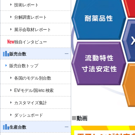
技術レポート
分解調査レポート
展示会取材レポート
独自インタビュー
販売台数
販売台数トップ
各国のモデル別台数
EV/モデル/国/etc 検索
カスタマイズ集計
ダッシュボード
動画
生産台数