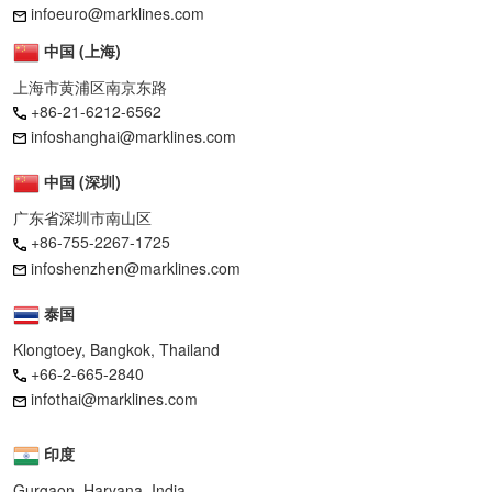
infoeuro@marklines.com
中国 (上海)
上海市黄浦区南京东路
+86-21-6212-6562
infoshanghai@marklines.com
中国 (深圳)
广东省深圳市南山区
+86-755-2267-1725
infoshenzhen@marklines.com
泰国
Klongtoey, Bangkok, Thailand
+66-2-665-2840
infothai@marklines.com
印度
Gurgaon, Haryana, India