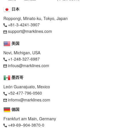
日本
Roppongi, Minato-ku, Tokyo, Japan
+81-3-4241-3907
support@marklines.com
美国
Novi, Michigan, USA
+1-248-327-6987
infous@marklines.com
墨西哥
León Guanajuato, Mexico
+52-477-796-0560
infomx@marklines.com
德国
Frankfurt am Main, Germany
+49-69–904-3870-0