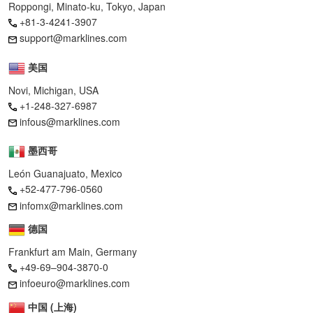
Roppongi, Minato-ku, Tokyo, Japan
+81-3-4241-3907
support@marklines.com
美国
Novi, Michigan, USA
+1-248-327-6987
infous@marklines.com
墨西哥
León Guanajuato, Mexico
+52-477-796-0560
infomx@marklines.com
德国
Frankfurt am Main, Germany
+49-69–904-3870-0
infoeuro@marklines.com
中国 (上海)