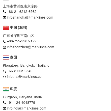
上海市黄浦区南京东路
+86-21-6212-6562
infoshanghai@marklines.com
中国 (深圳)
广东省深圳市南山区
+86-755-2267-1725
infoshenzhen@marklines.com
泰国
Klongtoey, Bangkok, Thailand
+66-2-665-2840
infothai@marklines.com
印度
Gurgaon, Haryana, India
+91-124-4048779
infoindia@marklines.com