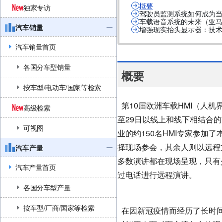
概要
独家专访
驾驶员监测系统如何成为
车载语音系统的未来（亚
汽车销量
增强现实抬头显示器：技术
汽车销量首页
各国分车型销量
概要
按车型/电动车/国家等检索
第10届
欧洲车载HMI（人机界
高级检索
至29日以线上和线下相结合
可视图
业的约150名HMI专家参加
择现场参会，其余人则以远程
汽车产量
多数演讲都在现场呈现，只有
汽车产量首页
过电话进行远程演讲。
各国分车型产量
按车型/厂商/国家等检索
在因新冠疫情而经历了长时间