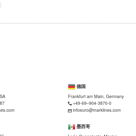
德国
USA
Frankfurt am Main, Germany
87
+49-69–904-3870-0
nes.com
infoeuro@marklines.com
墨西哥