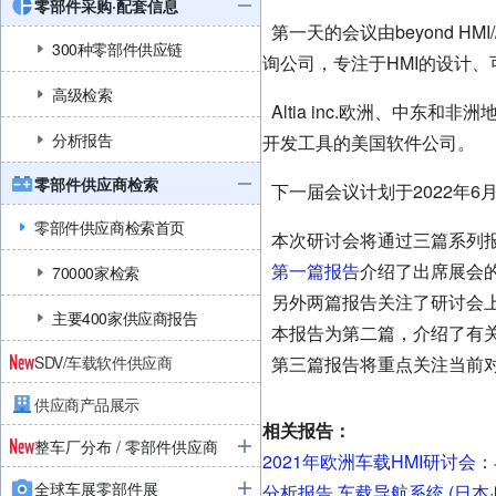
零部件采购·配套信息
第一天的会议由
beyond H
300种零部件供应链
询公司，专注于HMI的设计
高级检索
Altia inc.
欧洲、中东和非洲
分析报告
开发工具的美国软件公司。
零部件供应商检索
下一届会议计划于2022年6
零部件供应商检索首页
本次研讨会将
通过三篇系列
第一篇报告
介绍了出席展会
70000家检索
另外两篇报告关注了研讨会
主要400家供应商报告
本报告为第二篇，介绍了有
SDV/车载软件供应商
第三篇报告将重点关注当前对
供应商产品展示
相关报告：
整车厂分布 / 零部件供应商
2021年欧洲车载HMI研讨
全球车展零部件展
分析报告 车载导航系统 (日本