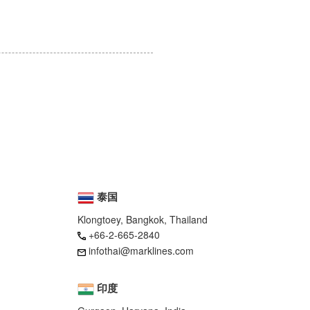
泰国
Klongtoey, Bangkok, Thailand
+66-2-665-2840
infothai@marklines.com
印度