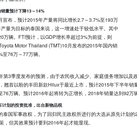
内销量预计下降13～14%
月宣布，预计2015年产量将同比增长2.7～3.7%至193万
辆年产量为目标的泰国来说，这一增速处于较低水平。其中
20万辆。FTI预计，以GDP增长率超过3%为前提，则
Toyota Motor Thailand (TMT)
10月发布的2015年国内销
8%至76万～77万辆。
 2015年第3季度发布的预测，由于农民收入减少、家庭债务增加
翘首以盼的丰田新款Hilux于最近上市，预计2015年下半年销
至76万辆。预计2016年起将转为正增长，2018年销量达到92万
车计划的投资批准，出台新物品税
泰国军事政权，为了回归民主政权所进行的大选从原先计划的201
策，但其效果预计要到2016年起才能显现。