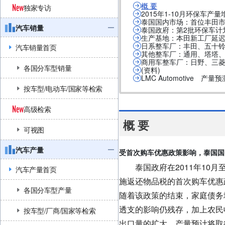
概 要
独家专访
2015年1-10月环保车产量
泰国国内市场：首位丰田市场
汽车销量
泰国政府：第2批环保车计
生产基地：本田新工厂延迟
日系整车厂：丰田、五十
汽车销量首页
其他整车厂：通用、塔塔、
商用车整车厂：日野、三
各国分车型销量
(资料)
LMC Automotive 
按车型/电动车/国家等检索
高级检索
概 要
可视图
汽车产量
受首次购车优惠政策影响，泰国国
泰国政府在2011年10月至
汽车产量首页
施返还物品税的首次购车优惠政策
各国分车型产量
随着该政策的结束，家庭债务
透支的影响仍残存，加上农民
按车型/厂商/国家等检索
出口量的扩大，产量预计将取