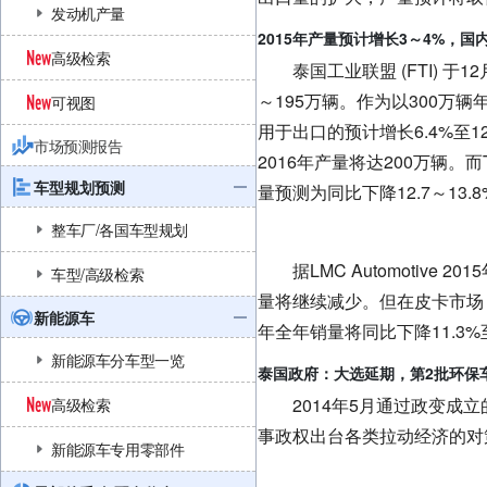
发动机产量
2015年产量预计增长3～4%，国
高级检索
泰国工业联盟 (FTI) 于12
～195万辆。作为以300万
可视图
用于出口的预计增长6.4%至1
市场预测报告
2016年产量将达200万辆。而
车型规划预测
量预测为同比下降12.7～13.
整车厂/各国车型规划
据LMC Automotive
车型/高级检索
量将继续减少。但在皮卡市场，
新能源车
年全年销量将同比下降11.3%
新能源车分车型一览
泰国政府：大选延期，第2批环保
2014年5月通过政变成立的
高级检索
事政权出台各类拉动经济的对
新能源车专用零部件