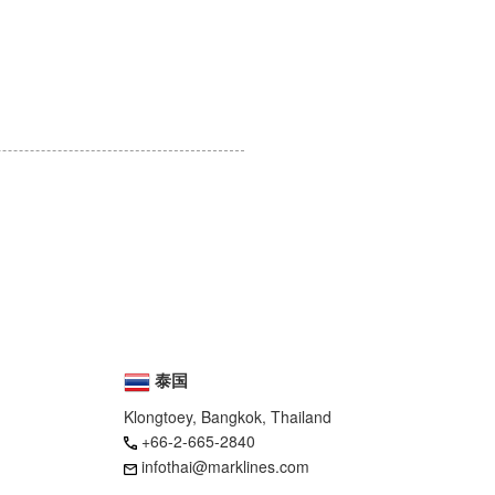
泰国
Klongtoey, Bangkok, Thailand
+66-2-665-2840
infothai@marklines.com